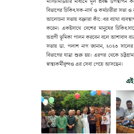
মাল্টিমিডিয়ার মাধ্যমে মূল প্রবন্ধ উপস্থাপ
বিভাগের চিকিৎসক-নার্স ও কর্মচারীরা সভা ও র
আলোচনা সভায় বক্তারা কাঁেধর ব্যাথা ব্যবস্থা
করেন। একইসাথে দেশের মানুষের চিকিৎসাসেব
অগ্রণী ভূমিকা পালন করবেন বলে আশাবাদ ব্যক
সভায় ডা. পলাশ নাগ জানান, ২০২৩ সালের এ
বিভাগের যাত্রা শুরু হয়। এরপর থেকে চট্টগ্রা
স্বাস্থ্যকর্মীবৃন্দও এর সেবা পেয়ে আসছেন।
এই