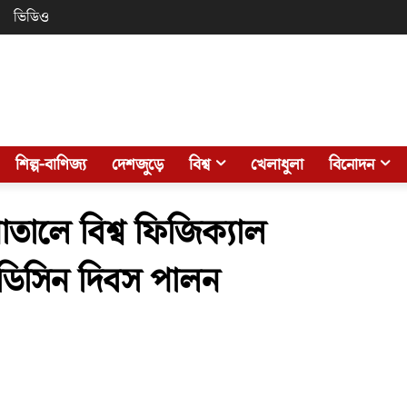
ভিডিও
শিল্প-বাণিজ্য
দেশজুড়ে
বিশ্ব
খেলাধুলা
বিনোদন
াতালে বিশ্ব ফিজিক্যাল
মেডিসিন দিবস পালন