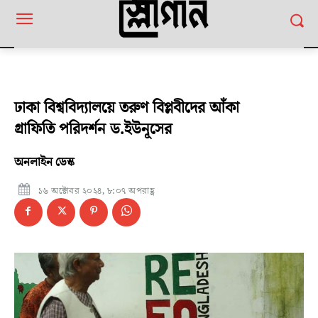
ঢাকা বিশ্ববিদ্যালয়ে তরুণ বিপ্লবীদের আঁকা
গ্রাফিতি পরিদর্শন ড.ইউনূসের
অনলাইন ডেস্ক
১৬ অক্টোবর ২০২৪, ৮:০৭ অপরাহ্ণ