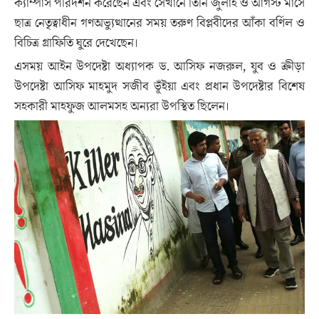
ক্যাম্পাস পরিদর্শন করেছেন এবং সেখানে তিনি জুলাই ও আগস্ট মাসে
ছাত্র নেতৃত্বাধীন গণঅভ্যুত্থানের সময় তরুণ বিপ্লবীদের আঁকা বর্ণিল ও
বিচিত্র গ্রাফিতি ঘুরে দেখেছেন।
এসময় আইন উপদেষ্টা অধ্যাপক ড. আসিফ নজরুল, যুব ও ক্রীড়া
উপদেষ্টা আসিফ মাহমুদ সজীব ভূঁইয়া এবং প্রধান উপদেষ্টার বিশেষ
সহকারী মাহফুজ আলমসহ অন্যরা উপস্থিত ছিলেন।