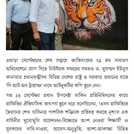
এছাড়া সেপ্টেম্বরের শেষ সপ্তাহে জাতিসংঘের ৭৯ তম সাধারণ
অধিবেশেনে যোগ দিতে নিউইয়ক সফরের সময়ও ড. মুহাম্মদ ইউনূস
কানাডার প্রধানমন্ত্রীসহ বিভিন্ন দেশের রাষ্ট্র ও সরকার প্রধানের হাতে
‘দি আর্ট অব ট্রায়াম্ফ’ নামে আর্টবুকটির কপি তুলে দেন।
গত ১৫ সেপ্টেম্বর প্রধান উপদেষ্টা মার্কিন প্রতিনিধিদলের কাছে
গ্রাফিতির ঐতিহাসিক তাৎপর্য তুলে ধরে বলেছিলেন, ‘এসব গ্রাফিতিতে
স্বৈরাচার শেখ হাসিনার পাশবিক শক্তিকে প্রতিহত করতে নৃশংস এক
বাহিনীর মুখোমুখি আন্দোলন-বিক্ষোভে অংশ নেওয়া শিক্ষার্থী ও
যুবকদের দাবি-দাওয়া, আবেগ-অনুভূতি, আশা-আকাক্ষা চিত্রিত