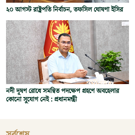
২০ আগস্ট রাষ্ট্রপতি নির্বাচন, তফসিল ঘোষণা ইসির
নদী দূষণ রোধে সমন্বিত পদক্ষেপ গ্রহণে অবহেলার
কোনো সুযোগ নেই : প্রধানমন্ত্রী
সর্বশেষ