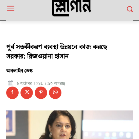
পূর্ব সতর্কীকরণ ব্যবস্থা উন্নয়নে কাজ করছে
সরকার: রিজওয়ানা হাসান
অনলাইন ডেস্ক
৯ অক্টোবর ২০২৪, ২:৫৩ অপরাহ্ণ