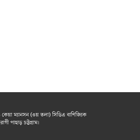
 ৬ কেয়া ম্যানসন (৩য় তলা) সিডিএ বাণিজ্যিক
গী পাহাড় চট্টগ্রাম।