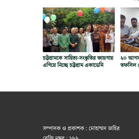
চট্টগ্রামকে সাহিত্য-সংস্কৃতির জায়গায়
২০ আগস্ট 
এগিয়ে নিচ্ছে চট্টগ্রাম একাডেমি
তফসিল ঘ
সম্পাদক ও প্রকাশক : মোহাম্মদ জহির
রেজি নম্বর : ১৬৯