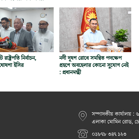
রাষ্ট্রপতি নির্বাচন,
নদী দূষণ রোধে সমন্বিত পদক্ষেপ
োষণা ইসির
গ্রহণে অবহেলার কোনো সুযোগ নেই
: প্রধানমন্ত্রী
সম্পাদকীয় কার্যালয় :
এলাকা মোমিন রোড, চেরা
০১৮৭৮ ৩৪৭ ১২৩