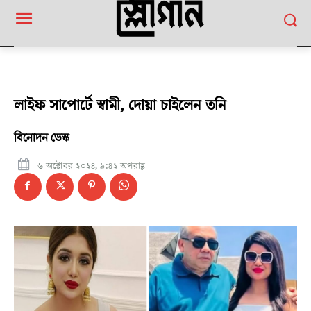
লাইফ সাপোর্টে স্বামী, দোয়া চাইলেন তনি
বিনোদন ডেস্ক
৬ অক্টোবর ২০২৪, ৯:৪২ অপরাহ্ণ