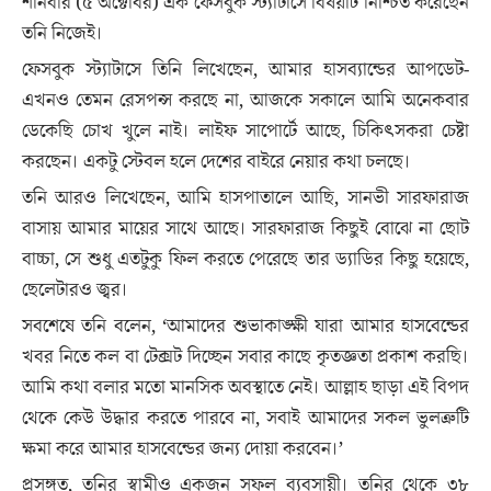
শনিবার (৫ অক্টোবর) এক ফেসবুক স্ট্যাটাসে বিষয়টি নিশ্চিত করেছেন
তনি নিজেই।
ফেসবুক স্ট্যাটাসে তিনি লিখেছেন, আমার হাসব্যান্ডের আপডেট-
এখনও তেমন রেসপন্স করছে না, আজকে সকালে আমি অনেকবার
ডেকেছি চোখ খুলে নাই। লাইফ সাপোর্টে আছে, চিকিৎসকরা চেষ্টা
করছেন। একটু স্টেবল হলে দেশের বাইরে নেয়ার কথা চলছে।
তনি আরও লিখেছেন, আমি হাসপাতালে আছি, সানভী সারফারাজ
বাসায় আমার মায়ের সাথে আছে। সারফারাজ কিছুই বোঝে না ছোট
বাচ্চা, সে শুধু এতটুকু ফিল করতে পেরেছে তার ড্যাডির কিছু হয়েছে,
ছেলেটারও জ্বর।
সবশেষে তনি বলেন, ‘আমাদের শুভাকাঙ্ক্ষী যারা আমার হাসবেন্ডের
খবর নিতে কল বা টেক্সট দিচ্ছেন সবার কাছে কৃতজ্ঞতা প্রকাশ করছি।
আমি কথা বলার মতো মানসিক অবস্থাতে নেই। আল্লাহ ছাড়া এই বিপদ
থেকে কেউ উদ্ধার করতে পারবে না, সবাই আমাদের সকল ভুলত্রুটি
ক্ষমা করে আমার হাসবেন্ডের জন্য দোয়া করবেন।’
প্রসঙ্গত, তনির স্বামীও একজন সফল ব্যবসায়ী। তনির থেকে ৩৮