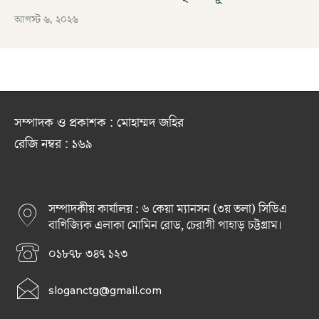
আগস্ট ৬, ২০২৬
সম্পাদক ও প্রকাশক : মোহাম্মদ জহির
রেজি নম্বর : ১৬৯
সম্পাদকীয় কার্যালয় : ৬ কেয়া ম্যানসন (৩য় তলা) সিডিএ
বাণিজ্যিক এলাকা মোমিন রোড, চেরাগী পাহাড় চট্টগ্রাম।
০১৮৭৮ ৩৪৭ ১২৩
sloganctg@gmail.com