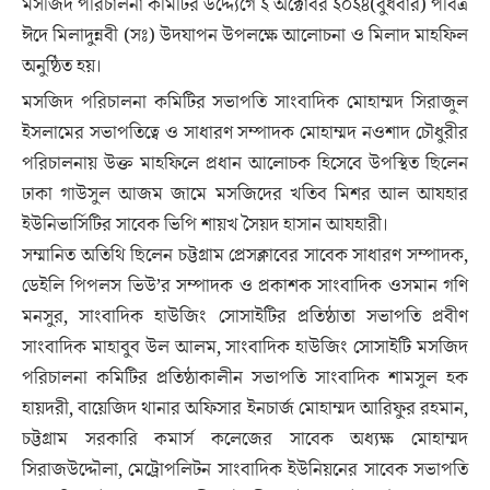
মসজিদ পরিচালনা কমিটির উদ্দ্যেগে ২ অক্টোবর ২০২৪(বুধবার) পবিত্র
ঈদে মিলাদুন্নবী (সঃ) উদযাপন উপলক্ষে আলোচনা ও মিলাদ মাহফিল
অনুষ্ঠিত হয়।
মসজিদ পরিচালনা কমিটির সভাপতি সাংবাদিক মোহাম্মদ সিরাজুল
ইসলামের সভাপতিত্বে ও সাধারণ সম্পাদক মোহাম্মদ নওশাদ চৌধুরীর
পরিচালনায় উক্ত মাহফিলে প্রধান আলোচক হিসেবে উপস্থিত ছিলেন
ঢাকা গাউসুল আজম জামে মসজিদের খতিব মিশর আল আযহার
ইউনিভার্সিটির সাবেক ভিপি শায়খ সৈয়দ হাসান আযহারী।
সম্মানিত অতিথি ছিলেন চট্টগ্রাম প্রেসক্লাবের সাবেক সাধারণ সম্পাদক,
ডেইলি পিপলস ভিউ’র সম্পাদক ও প্রকাশক সাংবাদিক ওসমান গণি
মনসুর, সাংবাদিক হাউজিং সোসাইটির প্রতিষ্ঠাতা সভাপতি প্রবীণ
সাংবাদিক মাহাবুব উল আলম, সাংবাদিক হাউজিং সোসাইটি মসজিদ
পরিচালনা কমিটির প্রতিষ্ঠাকালীন সভাপতি সাংবাদিক শামসুল হক
হায়দরী, বায়েজিদ থানার অফিসার ইনচার্জ মোহাম্মদ আরিফুর রহমান,
চট্টগ্রাম সরকারি কমার্স কলেজের সাবেক অধ্যক্ষ মোহাম্মদ
সিরাজউদ্দৌলা, মেট্রোপলিটন সাংবাদিক ইউনিয়নের সাবেক সভাপতি