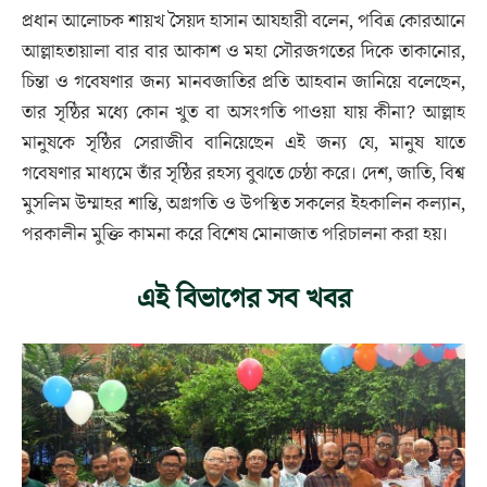
প্রধান আলোচক শায়খ সৈয়দ হাসান আযহারী বলেন, পবিত্র কোরআনে
আল্লাহতায়ালা বার বার আকাশ ও মহা সৌরজগতের দিকে তাকানোর,
চিন্তা ও গবেষণার জন্য মানবজাতির প্রতি আহবান জানিয়ে বলেছেন,
তার সৃষ্ঠির মধ্যে কোন খুত বা অসংগতি পাওয়া যায় কীনা? আল্লাহ
মানুষকে সৃষ্ঠির সেরাজীব বানিয়েছেন এই জন্য যে, মানুষ যাতে
গবেষণার মাধ্যমে তাঁর সৃষ্ঠির রহস্য বুঝতে চেষ্ঠা করে। দেশ, জাতি, বিশ্ব
মুসলিম উম্মাহর শান্তি, অগ্রগতি ও উপস্থিত সকলের ইহকালিন কল্যান,
পরকালীন মুক্তি কামনা করে বিশেষ মোনাজাত পরিচালনা করা হয়।
এই বিভাগের সব খবর