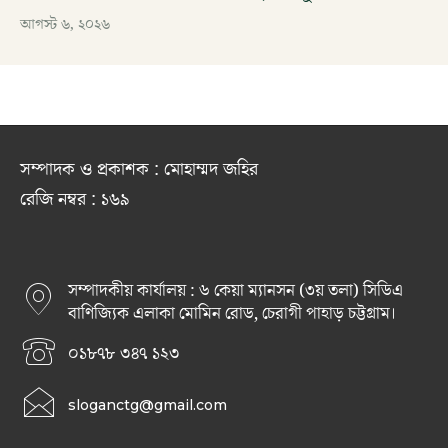
আগস্ট ৬, ২০২৬
সম্পাদক ও প্রকাশক : মোহাম্মদ জহির
রেজি নম্বর : ১৬৯
সম্পাদকীয় কার্যালয় : ৬ কেয়া ম্যানসন (৩য় তলা) সিডিএ
বাণিজ্যিক এলাকা মোমিন রোড, চেরাগী পাহাড় চট্টগ্রাম।
০১৮৭৮ ৩৪৭ ১২৩
sloganctg@gmail.com