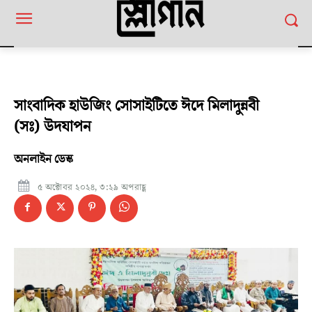
সাংবাদিক হাউজিং সোসাইটিতে ঈদে মিলাদুন্নবী
(সঃ) উদযাপন
অনলাইন ডেস্ক
৫ অক্টোবর ২০২৪, ৩:২৯ অপরাহ্ণ