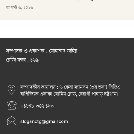
আগস্ট ৬, ২০২৬
সম্পাদক ও প্রকাশক : মোহাম্মদ জহির
রেজি নম্বর : ১৬৯
সম্পাদকীয় কার্যালয় : ৬ কেয়া ম্যানসন (৩য় তলা) সিডিএ
বাণিজ্যিক এলাকা মোমিন রোড, চেরাগী পাহাড় চট্টগ্রাম।
০১৮৭৮ ৩৪৭ ১২৩
sloganctg@gmail.com