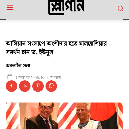
আসিয়ান সংলাপে অংশীদার হতে মালয়েশিয়ার
সমর্থন চান ড. ইউনূস
অনলাইন ডেস্ক
৪ অক্টোবর ২০২৪, ৯:০০ অপরাহ্ণ