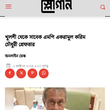
খুলশী থেকে সাবেক এমপি একরামুল করিম
চৌধুরী গ্রেফতার
অনলাইন ডেস্ক
২ অক্টোবর ২০২৪, ৯:১১ পূর্বাহ্ণ