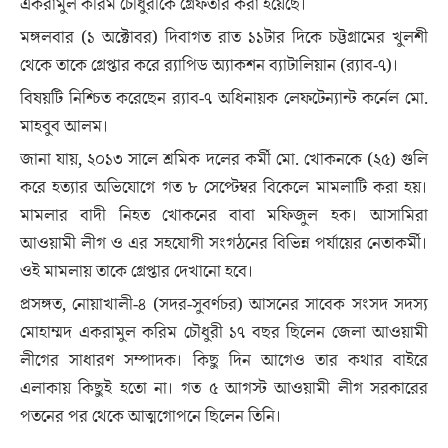
একরামুল করিম চৌধুরীকে গ্রেফতার করা হয়েছে।
মঙ্গলবার (১ অক্টোবর) দিবাগত রাত ১১টার দিকে চট্টগ্রামের খুলশী
থেকে তাকে গ্রেপ্তার করে র‍্যাপিড অ্যাকশন ব্যাটালিয়ান (র‍্যাব-৭)।
বিষয়টি নিশ্চিত করেছেন র‌্যাব-৭ অধিনায়ক লেফটেন্যান্ট কর্নেল মো.
মাহবুব আলম।
জানা যায়, ২০১৩ সালে শ্রমিক দলের কর্মী মো. খোকনকে (২৫) গুলি
করে হত্যার অভিযোগে গত ৮ সেপ্টেম্বর বিকেলে মামলাটি করা হয়।
মামলার বাদী নিহত খোকনের বাবা মফিজুল হক। আসামিরা
আওয়ামী লীগ ও এর সহযোগী সংগঠনের বিভিন্ন পর্যায়ের নেতাকর্মী।
ওই মামলায় তাকে গ্রেপ্তার দেখানো হবে।
প্রসঙ্গত, নোয়াখালী-৪ (সদর-সুবর্ণচর) আসনের সাবেক সংসদ সদস্য
মোহাম্মদ একরামুল করিম চৌধুরী ১৭ বছর ছিলেন জেলা আওয়ামী
লীগের সাধারণ সম্পাদক। কিছু দিন আগেও তার কথার বাইরে
এলাকায় কিছুই হতো না। গত ৫ আগস্ট আওয়ামী লীগ সরকারের
পতনের পর থেকে আত্মগোপনে ছিলেন তিনি।