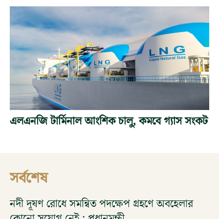
এলএনজি টার্মিনাল আংশিক চালু, কমবে গ্যাস সংকট
সর্বশেষ
নদী দূষণ রোধে সমন্বিত পদক্ষেপ গ্রহণে অবহেলার
কোনো সুযোগ নেই : প্রধানমন্ত্রী