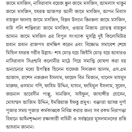
জামে মসজিদ, নাসিরাবাদ বয়েজ স্কুল জামে মসজিদ, আমলাস খাতুন
জামে মসজিদ, হযরত আজগর আলী জামে মসজিদ, আপন নিবাস
বায়তুল ফালাহ্ জামে মসজিদ, বিপ্লব উদ্যান তিনতলা জামে মসজিদ,
বাটা গলি শান্তিধারা জামে মসজিদ, ওআর নিজাম রোডস্থ বায়তুল
আমান জামে মসজিদ এর বিপুল সংখ্যাক মুসল্লি দুই কিলোমিটার
প্রধান প্রধান রাজপথ প্রদক্ষিণ করেন এবং বিক্ষোভ সমাবেশ শেষে
মিছিল হযরত গরীব উল্লাহ। শাহ মোড় হয়ে জিইসি মোড় হয়ে আবারও
নাসিরাবাদ সিএন্ডবি কলোনীর মাঠে গিয়ে সমাপ্তি ঘোষণা করা হয়
অন্যান্যের মধ্যে উপস্থিত ছিলেন হাফেজ দিদারুল আলম, এস.এম
আজাদ, রাশেদ নজরুল ইসলাম, ফায়েদ বিন মিজান, খালেদ মাহমুদ
মারুফ, ওসমান গণি, ফাহিম উদ্দিন, হাসান, ফাহিমুল ইসলাম, সুবেদ,
জয়নাল আবেদীন পাপ্পু, সানজিদ, সাইফুল, জাহাঙ্গীর হোসেন,
মোহাম্মদ আজিম উদ্দিন, ইমতিয়াজ ইফতু প্রমুখ। বক্তারা আসন্ন দুর্গা
পূজার সময় পূজার কর্মকাণ্ডকে নির্বিঘ্ন করার জন্য সব রকম নিরাপত্তা
বিধানে আইনশৃঙ্খলা রক্ষাকারী বাহিনী ও সর্বস্তরের মুসলমানদের প্রতি
আহবান জানান।