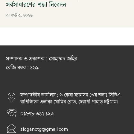
সর্বসাধারণের শ্রদ্ধা নিবেদন
আগস্ট ৫, ২০২৬
সম্পাদক ও প্রকাশক : মোহাম্মদ জহির
রেজি নম্বর : ১৬৯
সম্পাদকীয় কার্যালয় : ৬ কেয়া ম্যানসন (৩য় তলা) সিডিএ
বাণিজ্যিক এলাকা মোমিন রোড, চেরাগী পাহাড় চট্টগ্রাম।
০১৮৭৮ ৩৪৭ ১২৩
sloganctg@gmail.com