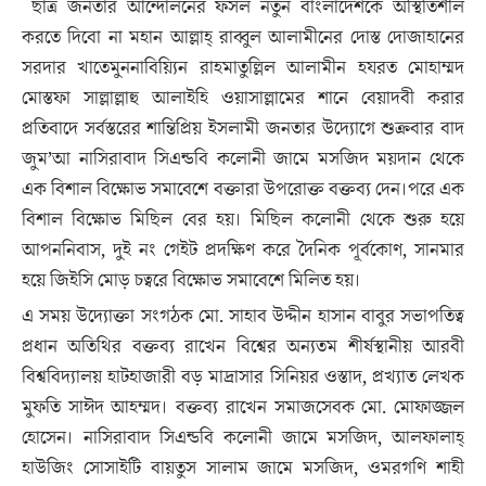
ছাত্র জনতার আন্দোলনের ফসল নতুন বাংলাদেশকে অস্থিতিশীল
করতে দিবো না মহান আল্লাহ্ রাব্বুল আলামীনের দোস্ত দোজাহানের
সরদার খাতেমুননাবিয়্যিন রাহমাতুল্লিল আলামীন হযরত মোহাম্মদ
মোস্তফা সাল্লাল্লাহু আলাইহি ওয়াসাল্লামের শানে বেয়াদবী করার
প্রতিবাদে সর্বস্তরের শান্তিপ্রিয় ইসলামী জনতার উদ্যোগে শুক্রবার বাদ
জুম’আ নাসিরাবাদ সিএন্ডবি কলোনী জামে মসজিদ ময়দান থেকে
এক বিশাল বিক্ষোভ সমাবেশে বক্তারা উপরোক্ত বক্তব্য দেন।পরে এক
বিশাল বিক্ষোভ মিছিল বের হয়। মিছিল কলোনী থেকে শুরু হয়ে
আপননিবাস, দুই নং গেইট প্রদক্ষিণ করে দৈনিক পূর্বকোণ, সানমার
হয়ে জিইসি মোড় চত্বরে বিক্ষোভ সমাবেশে মিলিত হয়।
এ সময় উদ্যোক্তা সংগঠক মো. সাহাব উদ্দীন হাসান বাবুর সভাপতিত্ব
প্রধান অতিথির বক্তব্য রাখেন বিশ্বের অন্যতম শীর্ষস্থানীয় আরবী
বিশ্ববিদ্যালয় হাটহাজারী বড় মাদ্রাসার সিনিয়র ওস্তাদ, প্রখ্যাত লেখক
মুফতি সাঈদ আহম্মদ। বক্তব্য রাখেন সমাজসেবক মো. মোফাজ্জল
হোসেন। নাসিরাবাদ সিএন্ডবি কলোনী জামে মসজিদ, আলফালাহ্
হাউজিং সোসাইটি বায়তুস সালাম জামে মসজিদ, ওমরগণি শাহী