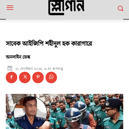
সাবেক আইজিপি শহীদুল হক কারাগারে
অনলাইন ডেস্ক
১১ সেপ্টেম্বর ২০২৪, ৬:৪৭ অপরাহ্ণ