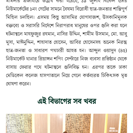
মামলার এজাহারে উল্লেখ করা হয়েছে, ১৯ জুলাই বিকেল ৫টায়
নিউমার্কেটের ১নং গেটের সামনে বৈষম্য বিরোধী ছাত্র-জনতার শান্তিপূর্ণ
মিছিল চলছিল। এসময় কিছু আসামির যোগসাজশ, উসকানিমূলক
বক্তব্যে ও সরাসরি নির্দেশে নিরাপরাধ মানুষের ওপর গুলি করা হলে
ঘটনাস্থলে মাহফুজুর রহমান, নাসির উদ্দিন, শামীম উসমান, মো. আবু
মূসা, মাঈনুদ্দিন, শাহাদাত হোসেন, আবির হোসেনসহ অনেক নিরস্ত্র
ছাত্র-জনতা ও সাধারণ পথচারী আহত হন। আব্দুল ওয়াদুদ (৪৫)
নিউমার্কেট থানার প্রিয়াঙ্গন শপিং সেন্টারে নিজ ব্যবসা প্রতিষ্ঠান থেকে
বাসায় ফেরার পথে ঘটনাস্থলে গুলিবিদ্ধ হন। এরপর তাকে ঢাকা
মেডিকেল কলেজ হাসপাতালে নিয়ে গেলে কর্তব্যরত চিকিৎসক মৃত
ঘোষণা করেন।
এই বিভাগের সব খবর