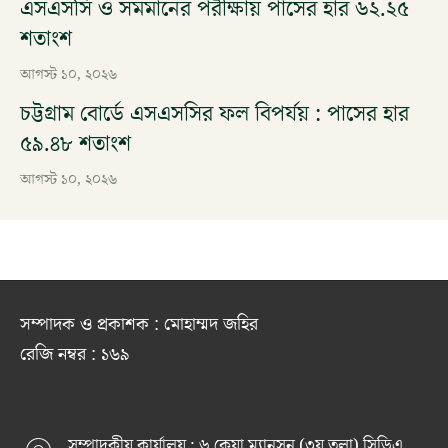
এসএসসি ও সমমানের পরীক্ষায় পাসের হার ৬২.২৫
শতাংশ
আগস্ট ১০, ২০২৬
চট্টগ্রাম বোর্ডে এসএসসির ফল বিপর্যয় : পাসের হার
৫৯.৪৮ শতাংশ
আগস্ট ১০, ২০২৬
সম্পাদক ও প্রকাশক : মোহাম্মদ জহির
রেজি নম্বর : ১৬৯
সম্পাদকীয় কার্যালয় : ৬ কেয়া ম্যানসন (৩য় তলা) সিডিএ