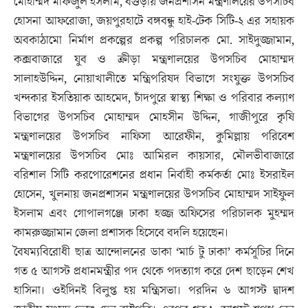
মোহাম্মদ মফিজুল ইসলাম, বগুড়ায় জনপ্রশাসন মন্ত্রণালয়ের উপসচিব
হোসনা আফরোজা, জয়পুরহাটে বঙ্গবন্ধু হাই-টেক সিটি-২ এর সহায়ক
অবকাঠামো নির্মাণ প্রকল্পের প্রকল্প পরিচালক মো. সাইদুজ্জামান,
কক্সবাজারে যুব ও ক্রীড়া মন্ত্রণালয়ের উপসচিব মোহাম্মদ
সালাহউদ্দিন, নোয়াখালীতে মন্ত্রিপরিষদ বিভাগে সংযুক্ত উপসচিব
খন্দকার ইসতিয়াক আহমেদ, চাঁদপুরে স্বাস্থ্য শিক্ষা ও পরিবার কল্যাণ
বিভাগের উপসচিব মোহাম্মদ মোহসীন উদ্দিন, গাজীপুরে কৃষি
মন্ত্রণালয়ের উপসচিব নাফিসা আরেফীন, কুমিল্লায় পরিবেশ
মন্ত্রণালয়ের উপসচিব মোঃ আমিরল কায়সার, মৌলভীবাজারে
বরিশাল সিটি করপোরেশনের প্রধান নির্বাহী কর্মকর্তা মোঃ ইসরাইল
হোসেন, খুলনায় জনপ্রশাসন মন্ত্রণালয়ের উপসচিব মোহাম্মদ সাইফুল
ইসলাম এবং গোপালগঞ্জে ঢাকা হজ্জ অফিসের পরিচালক মুহম্মদ
কামরুজ্জামান জেলা প্রশাসক হিসেবে বদলি হয়েছেন।
বৈষম্যবিরোধী ছাত্র আন্দোলনের ডাকা ‘মার্চ টু ঢাকা’ কর্মসূচির দিনে
গত ৫ আগস্ট প্রধানমন্ত্রীর পদ থেকে পদত্যাগ করে দেশ ছাড়েন শেখ
হাসিনা। ওইদিনই বিলুপ্ত হয় মন্ত্রিসভা। পরদিন ৬ আগস্ট দ্বাদশ