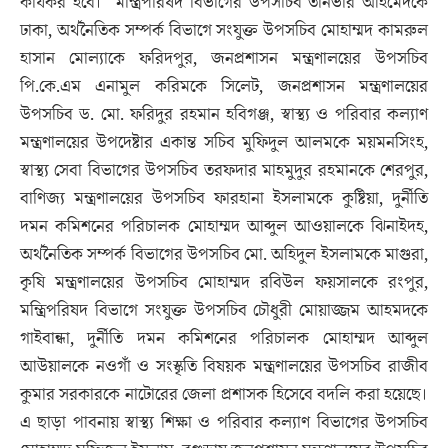
কার্যকর হবে। মন্ত্রিপরিষদ বিভাগের উপসচিব তানভীর আহমেদকে
ঢাকা, অর্থনৈতিক সম্পর্ক বিভাগে সংযুক্ত উপসচিব মোহাম্মদ কামরুল
হাসান মোল্যাকে ফরিদপুর, জনপ্রশাসন মন্ত্রণালয়ের উপসচিব
পি.কে.এম এনামুল করিমকে সিলেট, জনপ্রশাসন মন্ত্রণালয়ের
উপসচিব ড. মো. ফরিদুর রহমান হবিগঞ্জ, স্বাস্থ্য ও পরিবার কল্যাণ
মন্ত্রণালয়ের উপদেষ্টার একান্ত সচিব মুফিদুল আলমকে ময়মনসিংহ,
স্বাস্থ্য সেবা বিভাগের উপসচিব তরফদার মাহমুদুর রহমানকে শেরপুর,
বাণিজ্য মন্ত্রণালয়ের উপসচিব ফারহানা ইসলামকে কুষ্টিয়া, দুর্নীতি
দমন কমিশনের পরিচালক মোহাম্মদ আব্দুল আওয়ালকে ঝিনাইদহ,
অর্থনৈতিক সম্পর্ক বিভাগের উপসচিব মো. অহিদুল ইসলামকে মাগুরা,
কৃষি মন্ত্রণালয়ের উপসচিব মোহাম্মদ রবিউল ফয়সালকে রংপুর,
মন্ত্রিপরিষদ বিভাগে সংযুক্ত উপসচিব চৌধুরী মোয়াজ্জম আহমদকে
গাইবান্ধা, দুর্নীতি দমন কমিশনের পরিচালক মোহাম্মদ আব্দুল
আউয়ালকে নওগাঁ ও সংস্কৃতি বিষয়ক মন্ত্রণালয়ের উপসচিব রাজীব
কুমার সরকারকে নাটোরের জেলা প্রশাসক হিসেবে বদলি করা হয়েছে।
এ ছাড়া পাবনায় স্বাস্থ্য শিক্ষা ও পরিবার কল্যাণ বিভাগের উপসচিব