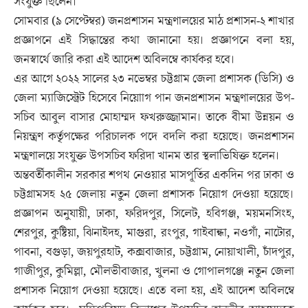
সংযুক্ত ছিলেন।
সোমবার (৯ সেপ্টেম্বর) জনপ্রশাসন মন্ত্রণালয়ের মাঠ প্রশাসন-২ শাখার
প্রজ্ঞাপনে এই সিদ্ধান্তের কথা জানানো হয়। প্রজ্ঞাপনে বলা হয়,
জনস্বার্থে জারি করা এই আদেশ অবিলম্বে কার্যকর হবে।
এর আগে ২০২২ সালের ২৩ নভেম্বর চট্টগ্রাম জেলা প্রশাসক (ডিসি) ও
জেলা ম্যাজিস্ট্রেট হিসেবে নিয়োাগ পান জনপ্রশাসন মন্ত্রণালয়ের উপ-
সচিব আবুল বাসার মোহাম্মদ ফখরুজ্জামান। তাকে বীমা উন্নয়ন ও
নিয়ন্ত্রণ কর্তৃপক্ষের পরিচালক পদে বদলি করা হয়েছে। জনপ্রশাসন
মন্ত্রণালয়ে সংযুক্ত উপসচিব ফরিদা খানম তার স্থলাভিষিক্ত হলেন।
অন্তবর্তীকালীন সরকার শপথ নেওয়ার মাসপূর্তির একদিন পর ঢাকা ও
চট্টগ্রামসহ ২৫ জেলায় নতুন জেলা প্রশাসক নিয়োগ দেওয়া হয়েছে।
প্রজ্ঞাপন অনুযায়ী, ঢাকা, ফরিদপুর, সিলেট, হবিগঞ্জ, ময়মনসিংহ,
শেরপুর, কুষ্টিয়া, ঝিনাইদহ, মাগুরা, রংপুর, গাইবান্ধা, নওগাঁ, নাটোর,
পাবনা, বগুড়া, জয়পুরহাট, কক্সবাজার, চট্টগ্রাম, নোয়াখালী, চাঁদপুর,
গাজীপুর, কুমিল্লা, মৌলভীবাজার, খুলনা ও গোপালগঞ্জে নতুন জেলা
প্রশাসক নিয়োগ দেওয়া হয়েছে। এতে বলা হয়, এই আদেশ অবিলম্বে