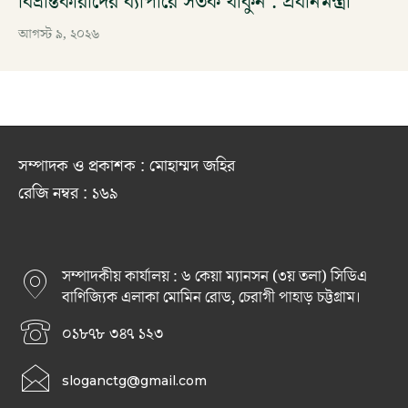
বিভ্রান্তকারীদের ব্যাপারে সতর্ক থাকুন : প্রধানমন্ত্রী
আগস্ট ৯, ২০২৬
সম্পাদক ও প্রকাশক : মোহাম্মদ জহির
রেজি নম্বর : ১৬৯
সম্পাদকীয় কার্যালয় : ৬ কেয়া ম্যানসন (৩য় তলা) সিডিএ
বাণিজ্যিক এলাকা মোমিন রোড, চেরাগী পাহাড় চট্টগ্রাম।
০১৮৭৮ ৩৪৭ ১২৩
sloganctg@gmail.com