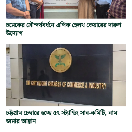
চমেকের সৌন্দর্যবর্ধনে এপিক হেলথ কেয়ারের দারুণ
উদ্যোগ
চট্টগ্রাম চেম্বারে হচ্ছে ৫৭ স্ট্যান্ডিং সাব-কমিটি, নাম
জমার আহ্বান