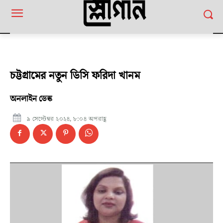
চট্টগ্রামের নতুন ডিসি ফরিদা খানম
অনলাইন ডেস্ক
৯ সেপ্টেম্বর ২০২৪, ৮:০৪ অপরাহ্ণ