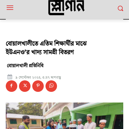
বোয়ালখালীতে এতিম শিক্ষার্থীর মাঝে
ইউএনও’র খাদ্য সামগ্রী বিতরণ
বোয়ালখালী প্রতিনিধি
৯ সেপ্টেম্বর ২০২৪, ৫:৪৭ অপরাহ্ণ