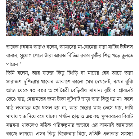
তারেক রহমান আরও বলেন,‘আমাদের মা-বোনেরা যারা মাটির টাইলস
বানান, সুযোগ পেলে তাঁরা আরও বিভিন্ন রকম কুটির শিল্প গড়ে তুলতে
পারেন।’
তিনি বলেন, আর যাদের কিছু চিংড়ি বা মাছের ঘের আছে তারা
সারাক্ষণ দুশ্চিন্তায় থাকেন আকাশে কালো মেঘ দেখলেই, কখন বুঝি
আজ থেকে ৭০ বছর আগে তৈরী বেড়িবাঁধ সামান্য বৃষ্টি বা প্লাবনেই
ভেঙে যায়, মেরামতের জন্য টাকা লুটপাট ছাড়া আর কিছু হয় না। ফলে
মাঠ লবনাক্ত হয়ে ফসল হয় না, আর ঘেরের মাছ ভেসে যায়, চাষি
মাথায় হাত দিয়ে বসে থাকে। পর্যটন ছাড়াও এত বড় সুন্দরবনের বিরাট
সম্ভবনা থাকলেও সঠিক পরিকল্পনার অভাবে এর সামন্যই আমাদের
কাজে লাগছে। এসব কিছু বিবেচনায় নিয়ে, প্রতিটি এলাকার সমস্যা