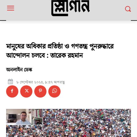
মানুষের অধিকার প্রতিষ্ঠা ও গণতন্ত্র পুনরুদ্ধারে
আন্দোলন চলবে : তারেক রহমান
অনলাইন ডেস্ক
৮ সেপ্টেম্বর ২০২৪, ৯:৪৭ অপরাহ্ণ