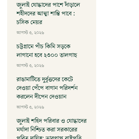
জুলাই যোদ্ধাদের পাশে দাঁড়ালে
শহীদদের আত্মা শান্তি পাবে :
চসিক মেয়র
আগস্ট ৫, ২০২৬
চট্টগ্রামে পাঁচ কিমি সড়কে
লাগানো হবে ২৩০০ তালগাছ
আগস্ট ৫, ২০২৬
রাঙামাটিতে দুর্বৃত্তদের ‎কেটে
দেওয়া পেঁপে বাগান পরিদর্শন
করলেন দীপেন দেওয়ান
আগস্ট ৫, ২০২৬
জুলাই শহিদ পরিবার ও যোদ্ধাদের
মর্যাদা নিশ্চিত করা সরকারের
পবিত্র দায়িত্ব: ভারপ্রাপ্ত রাষ্ট্রপতি