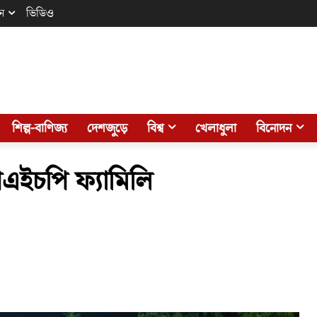
ন
ভিডিও
শিল্প-বাণিজ্য
দেশজুড়ে
বিশ্ব
খেলাধুলা
বিনোদন
পিএইচপি ফ্যামিলি