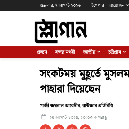
শুক্রবার, ৭ আগস্ট ২০২৬
ইপেপার
আয়োজন
প্রচ্ছদ
বন্দর নগরী
জাতীয়
চট্টগ্রাম
সংকটময় মুহূর্তে মুসলমা
পাহারা দিয়েছেন
গাজী জয়নাল আবেদীন, রাউজান প্রতিনিধি
২৪ আগস্ট ২০২৪, ১০:৩৫ অপরাহ্ণ