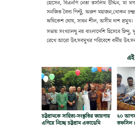
হোসেন, বিএনপি নেতা তসলিম উদ্দিন, মা মগদ্ব
সনজিত বৈদ্য পিন্টু, অরুণ মহাজন,খোকন চন্দ
ঋষিকেশ ঘোষ, সাধন শীল, অসীম দাশ প্রমুখ।
সভায় সংখ্যালঘু নয় বাংলাদেশি হিসেবে হিন্দু, ম
রেখে আরো উৎসবমুখর পরিবেশে ধর্মীয় উৎস
এই
চট্টগ্রামকে সাহিত্য-সংস্কৃতির জায়গায়
২০ আগস্ট 
এগিয়ে নিচ্ছে চট্টগ্রাম একাডেমি
তফসিল ঘ