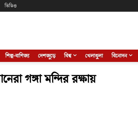
ভিডিও
শিল্প-বাণিজ্য
দেশজুড়ে
বিশ্ব
খেলাধুলা
বিনোদন
নেরা গঙ্গা মন্দির রক্ষায়