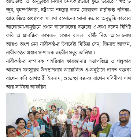
অভিজ্ঞতা ও অনুভূতির নির্যাস চমৎকারভাবে ফুটে উঠেছে।’ গত ৬
জুন, বৃহস্পতিবার, চট্টগ্রাম শহরের কদম মোবারক নারীকণ্ঠ পত্রিকা-
আয়োজিত অধ্যাপক সালমা রহমানের নোনা জলের অনুভূতি কাব্যের
আলোচনা-অনুষ্ঠানে প্রধান আলোচকের বক্তব্যে এ-কথা বলেন বিশিষ্ট
কবি ও প্রাবন্ধিক কামরুল হাসান বাদল। বইটি নিয়ে আলোচনায়
আরও অংশ নেন নারীকণ্ঠ-র উপদেষ্টা বিচিত্রা সেন, জিনাত আজম,
নারীকন্ঠের প্রধান সম্পাদক তহুরীন সবুর ডালিয়া ।
নারীকণ্ঠ-র সম্পাদক শাহরিয়ার ফারজানার সভাপতিত্বে ও গল্পকার
আহমেদ মনসুরের উপস্থাপনায় আয়োজিত এ-অনুষ্ঠানে স্বাগত বক্তব্য
রাখেন কবি আখতারী ইসলাম, শুভেচ্ছা বক্তব্য রাখেন মণিদীপা দাশ
আর সাজিয়া আফরিন ।