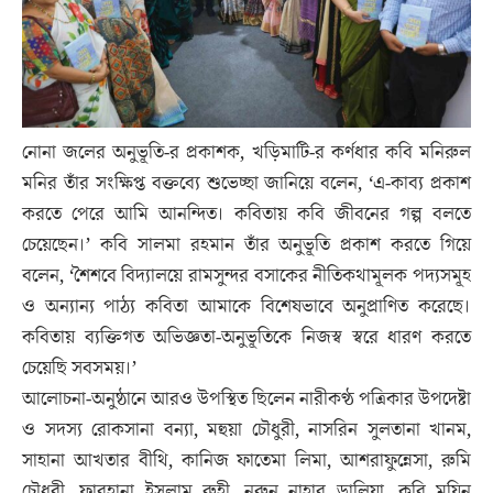
নোনা জলের অনুভূতি-র প্রকাশক, খড়িমাটি-র কর্ণধার কবি মনিরুল
মনির তাঁর সংক্ষিপ্ত বক্তব্যে শুভেচ্ছা জানিয়ে বলেন, ‘এ-কাব্য প্রকাশ
করতে পেরে আমি আনন্দিত। কবিতায় কবি জীবনের গল্প বলতে
চেয়েছেন।’ কবি সালমা রহমান তাঁর অনুভূতি প্রকাশ করতে গিয়ে
বলেন, ‘শৈশবে বিদ্যালয়ে রামসুন্দর বসাকের নীতিকথামূলক পদ্যসমূহ
ও অন্যান্য পাঠ্য কবিতা আমাকে বিশেষভাবে অনুপ্রাণিত করেছে।
কবিতায় ব্যক্তিগত অভিজ্ঞতা-অনুভূতিকে নিজস্ব স্বরে ধারণ করতে
চেয়েছি সবসময়।’
আলোচনা-অনুষ্ঠানে আরও উপস্থিত ছিলেন নারীকণ্ঠ পত্রিকার উপদেষ্টা
ও সদস্য রোকসানা বন্যা, মহুয়া চৌধুরী, নাসরিন সুলতানা খানম,
সাহানা আখতার বীথি, কানিজ ফাতেমা লিমা, আশরাফুন্নেসা, রুমি
চৌধুরী, ফারহানা ইসলাম রুহী, নুরুন নাহার ডালিয়া, কবি মুয়িন