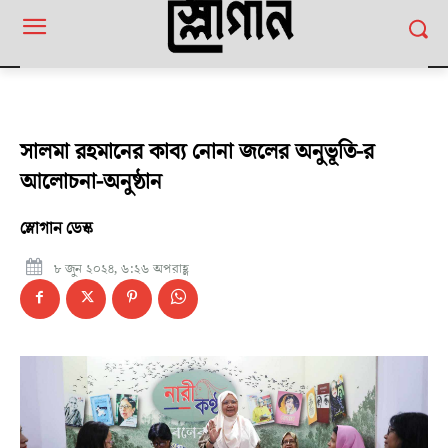
সালমা রহমানের কাব্য নোনা জলের অনুভূতি-র
আলোচনা-অনুষ্ঠান
স্লোগান ডেস্ক
৮ জুন ২০২৪, ৬:২৬ অপরাহ্ণ