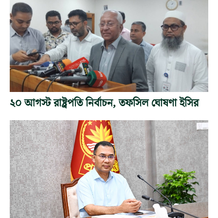
২০ আগস্ট রাষ্ট্রপতি নির্বাচন, তফসিল ঘোষণা ইসির