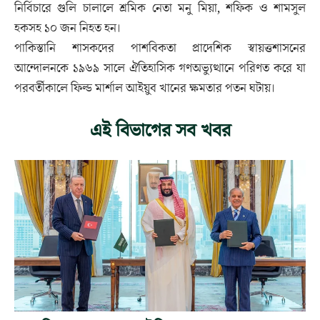
নির্বিচারে গুলি চালালে শ্রমিক নেতা মনু মিয়া, শফিক ও শামসুল
হকসহ ১০ জন নিহত হন।
পাকিস্তানি শাসকদের পাশবিকতা প্রাদেশিক স্বায়ত্তশাসনের
আন্দোলনকে ১৯৬৯ সালে ঐতিহাসিক গণঅভ্যুত্থানে পরিণত করে যা
পরবর্তীকালে ফিল্ড মার্শাল আইয়ুব খানের ক্ষমতার পতন ঘটায়।
এই বিভাগের সব খবর