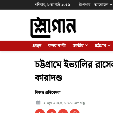
শনিবার, ৮ আগস্ট ২০২৬
ইপেপার
আয়োজন
প্রচ্ছদ
বন্দর নগরী
জাতীয়
চট্টগ্রাম
চট্টগ্রামে ইভ্যালির র
কারাদণ্ড
নিজস্ব প্রতিবেদক
২ জুন ২০২৪, ৬:১৬ অপরাহ্ণ