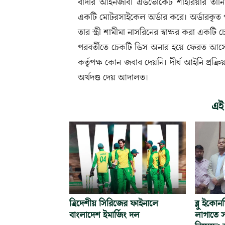
বাদীর আইনজীবী এডভোকেট শাহরিয়ার তানিম
একটি মোটরসাইকেল অর্ডার করে। অর্ডারকৃত পণ
তার স্ত্রী শামীমা নাসরিনের স্বাক্ষর করা একটি
পরবর্তীতে চেকটি ডিস অনার হয়ে ফেরত আসে।
কর্তৃপক্ষ কোন জবাব দেয়নি। দীর্ঘ আইনি প্রক
অর্থদণ্ড দেয় আদালত।
এই
ত্রিদেশীয় সিরিজের ফাইনালে
ব্লু ইকো
বাংলাদেশ ইমার্জিং দল
লাগাতে স