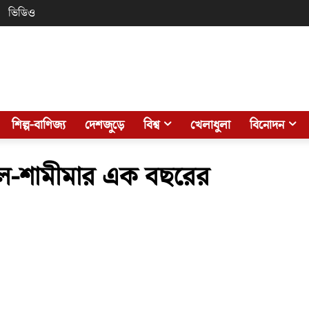
ভিডিও
শিল্প-বাণিজ্য
দেশজুড়ে
বিশ্ব
খেলাধুলা
বিনোদন
াসেল-শামীমার এক বছরের