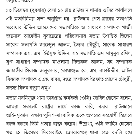
অনুষ্ঠিত হয়েছে।
১৩ ডিসেম্বর (বুধবার) বেলা ১২ টায় রাউজান থানায় ওসির কার্যালয়ে
এই মতবিনিময় সভা অনুষ্ঠিত হয়। রাউজান প্রেস ক্লাবের সভাপতি
সরোয়ার উদ্দিন আহমেদের সভাপতিত্বে ও সাধারণ সম্পাদক গাজী
জয়নাল আবেদীন যুবায়েরের পরিচালনায় সভায় উপস্থিত ছিলেন
সাবেক সভাপতি জাহেদুল আলম, তৈয়ব চৌধুরী, সাবেক সাধারণ
সম্পাদক এস. এম. ইউসুফ উদ্দিন, সহ সভাপতি এম মামুনুর রশিদ,
যুগ্ম সাধারণ সম্পাদক মাওলানা দিদারুল আলম, সহ সম্পাদক
জাহাঙ্গীর সিরাজ তালুকদার, কোষাধ্যক্ষ কে. এম. বাহাউদ্দীন, আইন
বিষয়ক সম্পাদক এ.কে. বাবর, দপ্তর সম্পাদক ইরফাত হোসেন চৌধুরী,
সদস্য মিলন বড়ুয়া প্রমুখ।
সভায় নবনিযুক্ত থানা ভারপ্রাপ্ত কর্মকর্তা (ওসি) জাহিদ হোসেন বলেন,
আমরা সকলেই রাষ্ট্রের স্বার্থে কাজ করি, করব। রাউজানে
আইনশৃঙ্খলা রক্ষায় পুলিশ-সাংবাদিক একে অপরের সহযোগী হিসেবে
কাজ করবে তিনি প্রত্যয় ব্যক্ত করেন। উল্লেখ্য, ওসি জাহিদ হোসেন
গত ১১ ডিসেম্বর মিরসরাইয়ে জোরারগঞ্জ থানা হতে বদলি হয়ে