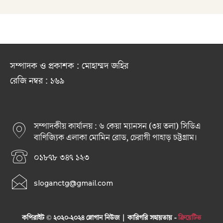
সম্পাদক ও প্রকাশক : মোহাম্মদ জহির
রেজি নম্বর : ১৬৯
সম্পাদকীয় কার্যালয় : ৬ কেয়া ম্যানসন (৩য় তলা) সিডিএ
বাণিজ্যিক এলাকা মোমিন রোড, চেরাগী পাহাড় চট্টগ্রাম।
০১৮৭৮ ৩৪৭ ১২৩
sloganctg@gmail.com
কপিরাইট © ২০২০-২০২৪ স্লোগান নিউজ | কারিগরি সহায়তায় -
ক্রিয়েটিভ