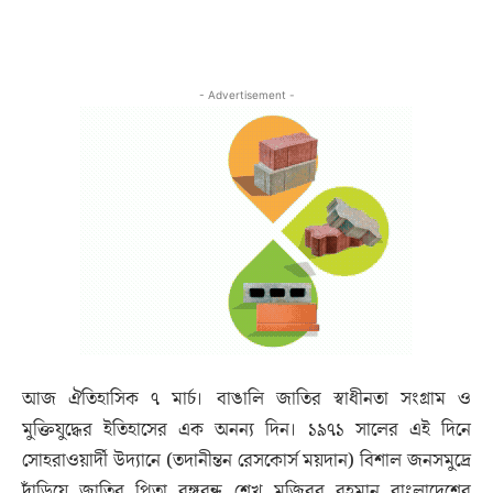
- Advertisement -
আজ ঐতিহাসিক ৭ মার্চ। বাঙালি জাতির স্বাধীনতা সংগ্রাম ও
মুক্তিযুদ্ধের ইতিহাসের এক অনন্য দিন। ১৯৭১ সালের এই দিনে
সোহরাওয়ার্দী উদ্যানে (তদানীন্তন রেসকোর্স ময়দান) বিশাল জনসমুদ্রে
দাঁড়িয়ে জাতির পিতা বঙ্গবন্ধু শেখ মুজিবুর রহমান বাংলাদেশের