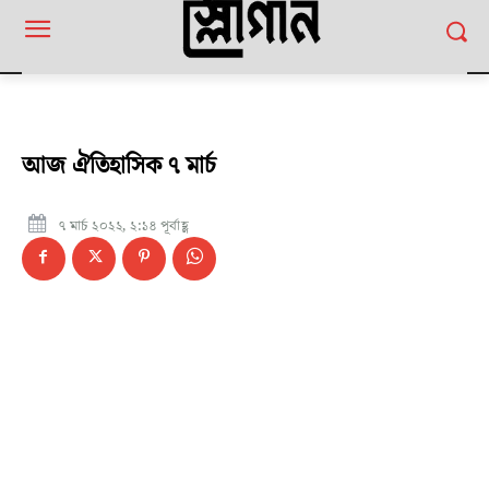
আজ ঐতিহাসিক ৭ মার্চ
৭ মার্চ ২০২২, ২:১৪ পূর্বাহ্ণ