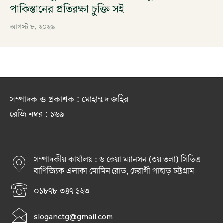
পাকিস্তানের প্রতিরক্ষা চুক্তি সই
আগস্ট ৮, ২০২৬
সম্পাদক ও প্রকাশক : মোহাম্মদ জহির
রেজি নম্বর : ১৬৯
সম্পাদকীয় কার্যালয় : ৬ কেয়া ম্যানসন (৩য় তলা) সিডিএ
বাণিজ্যিক এলাকা মোমিন রোড, চেরাগী পাহাড় চট্টগ্রাম।
০১৮৭৮ ৩৪৭ ১২৩
sloganctg@gmail.com