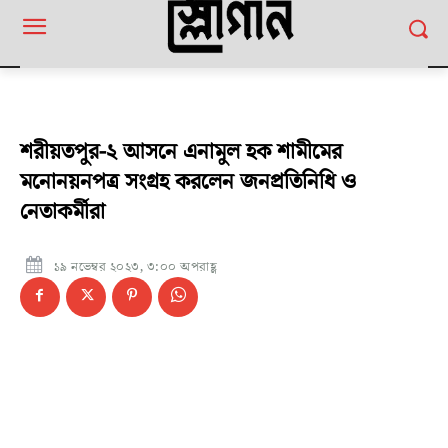
শরীয়তপুর-২ আসনে এনামুল হক শামীমের
মনোনয়নপত্র সংগ্রহ করলেন জনপ্রতিনিধি ও
নেতাকর্মীরা
১৯ নভেম্বর ২০২৩, ৩:০০ অপরাহ্ণ