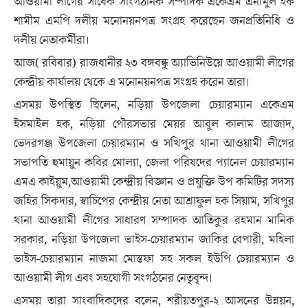
আওয়ামী লীগের সাবেক সাংগঠনিক সম্পাদক একেএম এনামুল হক
শামীম এমপি দলীয় মনোনয়নপত্র সংগ্রহ করেছেন জনপ্রতিনিধি ও
দলীয় নেতাকর্মীরা।
আজ( রবিবার) রাজধানীর ২৩ বঙ্গবন্ধু অ্যাভিনিউয়ে আওয়ামী লীগের
কেন্দ্রীয় কার্যালয় থেকে এ মনোনয়নপত্র সংগ্রহ করেন তারা।
এসময় উপস্থিত ছিলেন, নড়িয়া উপজেলা চেয়ারম্যান একেএম
ইসমাইল হক, নড়িয়া পৌরসভার মেয়র আবুল কালাম আজাদ,
ভেদরগঞ্জ উপজেলা চেয়ারম্যান ও সখিপুর থানা আওয়ামী লীগের
সভাপতি হুমায়ুন কবির মোল্যা, জেলা পরিষদের প্যানেল চেয়ারম্যান
এমএ কাইয়ুম,আওয়ামী কেন্দ্রীয় বিজ্ঞান ও প্রযুক্তি উপ কমিটির সদস্য
জহির সিকদার, স্বাচিপের কেন্দ্রীয় নেতা আশ্রাফুল হক সিয়াম, সখিপুর
থানা আওয়ামী লীগের সাধারণ সম্পাদক আতিকুর রহমান মানিক
সরকার, নড়িয়া উপজেলা ভাইস-চেয়ারম্যান জাকির বেপারী, মহিলা
ভাইস-চেয়ারম্যান নাজমা মোস্তফা সহ সকল ইউপি চেয়ারম্যান ও
আওয়ামী লীগ এবং সহযোগী সংগঠনের নেতৃবৃন্দ।
এসময় তারা সাংবাদিকদের বলেন, শরীয়তপুর-২ আসনের উন্নয়ন,