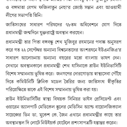
ও বঙ্গমাতা বেগম ফজিলাতুন নেছা‘র জ্যেষ্ঠ সন্তান এবং আওয়ামী
লীগের সভাপতি তিনি।
জাতিসংঘের সাধারণ পরিষদের ৭৮তম অধিবেশনে যোগ দিতে
প্রধানমন্ত্রী জন্মদিনে যুক্তরাষ্ট্রে অবস্থান করছেন।
প্রধানমন্ত্রী তার পিতা বঙ্গবন্ধু শেখ মুজিবুর রহমানের পদাঙ্ক অনুসরণ
করে গত ২২ সেপ্টেম্বর অন্যান্য বিশ্বনেতাদের অংশগ্রহনে ইউএনজিএ’র
সাধারণ আলোচনায় অন্যান্য বছরের মতো বাংলায় ভাষণ দেন।
সেখানে অবস্থানকালে প্রধানমন্ত্রী শেখ হাসিনাকে ব্রাউন ইউনিভার্সিটি
বিশেষ সম্মাননায় ভূষিত করে। জনগণের দোরগোড়ায় স্বাস্থ্যসেবা পৌঁছে
দিতে কমিউনিটি ক্লিনিক মডেল তৈরির জন্য জাতিসংঘ স্বীকৃতির
পরিপ্রেক্ষিতে তাকে এই বিশেষ সম্মাননায় ভূষিত করা হয়।
ব্রাউন ইউনিভার্সিটির স্বাস্থ্য বিষয়ক সিনিয়র ভাইস প্রেসিডেন্ট এবং
ওয়ারেন অ্যালপার্ট মেডিকেল স্কুলের মেডিসিন অ্যান্ড বায়োলজিক্যাল
সায়েন্সের ডিন ডা. মুকেশ কে. জৈন এখানে প্রধানমন্ত্রীর কাছে তার
অবস্থানস্থল দি লোটে নিউইয়র্ক হোটেলে প্রশংসাপত্রটি হস্তান্তর করেন।