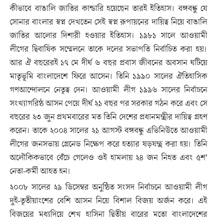
কীভাবে বাঙালি জাতির কান্ডারি হয়েছেন তারই ইতিহাস। বঙ্গবন্ধু যে
সোনার বাংলার স্বপ্ন দেখতেন সেই স্বপ্ন রূপায়নের দায়িত্ব নিয়ে বাঙালি
জাতির আলোর দিশারী হওয়ার ইতিহাস। ১৯৮১ সালে আওয়ামী
লীগের দ্বিবার্ষিক সম্মেলনে তাকে দলের সভাপতি নির্বাচিত করা হয়।
আর ঐ বছরেরই ১৭ মে দীর্ঘ ৬ বছর প্রবাস জীবনের অবসান ঘটিয়ে
মাতৃভূমি বাংলাদেশে ফিরে আসেন। তিনি ১৯৯০ সালের ঐতিহাসিক
গণআন্দোলনে নেতৃত্ব দেন। আওয়ামী লীগ ১৯৯৬ সালের নির্বাচনে
সংখ্যাগরিষ্ঠ আসন পেয়ে দীর্ঘ ২১ বছর পর সরকার গঠন করে এবং সে
বছরের ২৩ জুন প্রথমবারের মত তিনি দেশের প্রধানমন্ত্রীর দায়িত্ব গ্রহণ
করেন। তাকে ২০০৪ সালের ২১ আগস্ট বঙ্গবন্ধু এভিনিউতে আওয়ামী
লীগের জনসভায় গ্রেনেড নিক্ষেপ করে হত্যার ষড়যন্ত্র করা হয়। তিনি
অলৌকিকভাবে বেঁচে গেলেও ওই হামলায় ২৪ জন নিহত এবং ৫শ’
নেতা-কর্মী আহত হন।
২০০৮ সালের ২৯ ডিসেম্বর অনুষ্ঠিত সংসদ নির্বাচনে আওয়ামী লীগ
দুই-তৃতীয়াংশের বেশি আসন নিয়ে বিশাল বিজয় অর্জন করে। এই
বিজয়ের মধ্যদিয়ে শেখ হাসিনা দ্বিতীয় বারের মতো বাংলাদেশের