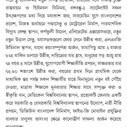
দিয়ে ব্লু ইকোনমির নতুন দিগন্ত উন্মোচন, ভারতের সঙ্গে সীমান্ত চুক্তি
বাস্তবায়ন ও ছিটমহল বিনিময়, বঙ্গবন্ধু-১ স্যাটেলাইট সফল
উৎক্ষেপণের মধ্য দিয়ে মহাকাশ জয়, সাবমেরিন যুগে বাংলাদেশের
প্রবেশ, নিজস্ব অর্থায়নে পদ্মাসেতু ও মেট্রোরেল নির্মাণ, পারমাণবিক
বিদ্যুৎ কেন্দ্র স্থাপন, কর্ণফুলী টানেল, এলিভেটেড এক্সপ্রেসওয়ে, নতুন
নতুন উড়াল সেতু, মহাসড়কগুলো ফোর লেনে উন্নীত করা, এলএনজি
টার্মিনাল স্থাপন, খাদ্যে স্বয়ংসম্পূর্ণতা অর্জন, মাথাপিছু আয় ২ হাজার
৮২৪ মার্কিন ডলারে উন্নীত, দারিদ্র্যের হার হ্রাস, মানুষের গড় আয়ু প্রায়
৭৪ বছর ৪ মাসে উন্নীত, যুগোপযোগী শিক্ষানীতি প্রণয়ন, সাক্ষরতার হার
৭৫.৬০ শতাংশে উন্নীত করা, বছরের প্রথম দিনে প্রাথমিক থেকে
মাধ্যমিক স্তর পর্যন্ত সকল শিক্ষার্থীর হাতে বিনামূল্যে নতুন বই পৌঁছে
দেওয়া, মাদ্রাসা শিক্ষাকে মূলধারার শিক্ষার সাথে সম্পৃক্ত করা ও
স্বীকৃতি দান, মেডিকেল বিশ্ববিদ্যালয় স্থাপন, প্রত্যেকটি জেলায় একটি
করে সরকারি ও বেসরকারি বিশ্ববিদ্যালয় স্থাপনের উদ্যোগ, নারী নীতি
প্রণয়ন, ডিজিটাল বাংলাদেশ বিনির্মাণ, ফাইভ-জি মোবাইল প্রযুক্তির
ব্যবহার চালুসহ অসংখ্য ক্ষেত্রে কালোত্তীর্ণ সাফল্য অর্জন করেছে