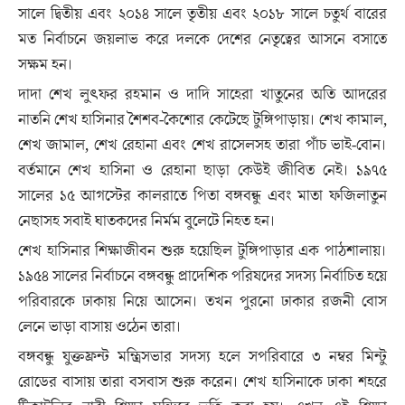
সালে দ্বিতীয় এবং ২০১৪ সালে তৃতীয় এবং ২০১৮ সালে চতুর্থ বারের
মত নির্বাচনে জয়লাভ করে দলকে দেশের নেতৃত্বের আসনে বসাতে
সক্ষম হন।
দাদা শেখ লুৎফর রহমান ও দাদি সাহেরা খাতুনের অতি আদরের
নাতনি শেখ হাসিনার শৈশব-কৈশোর কেটেছে টুঙ্গিপাড়ায়। শেখ কামাল,
শেখ জামাল, শেখ রেহানা এবং শেখ রাসেলসহ তারা পাঁচ ভাই-বোন।
বর্তমানে শেখ হাসিনা ও রেহানা ছাড়া কেউই জীবিত নেই। ১৯৭৫
সালের ১৫ আগস্টের কালরাতে পিতা বঙ্গবন্ধু এবং মাতা ফজিলাতুন
নেছাসহ সবাই ঘাতকদের নির্মম বুলেটে নিহত হন।
শেখ হাসিনার শিক্ষাজীবন শুরু হয়েছিল টুঙ্গিপাড়ার এক পাঠশালায়।
১৯৫৪ সালের নির্বাচনে বঙ্গবন্ধু প্রাদেশিক পরিষদের সদস্য নির্বাচিত হয়ে
পরিবারকে ঢাকায় নিয়ে আসেন। তখন পুরনো ঢাকার রজনী বোস
লেনে ভাড়া বাসায় ওঠেন তারা।
বঙ্গবন্ধু যুক্তফ্রন্ট মন্ত্রিসভার সদস্য হলে সপরিবারে ৩ নম্বর মিন্টু
রোডের বাসায় তারা বসবাস শুরু করেন। শেখ হাসিনাকে ঢাকা শহরে