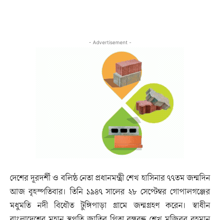
- Advertisement -
দেশের দূরদর্শী ও বলিষ্ঠ নেতা প্রধানমন্ত্রী শেখ হাসিনার ৭৭তম জন্মদিন
আজ বৃহস্পতিবার। তিনি ১৯৪৭ সালের ২৮ সেপ্টেম্বর গোপালগঞ্জের
মধুমতি নদী বিধৌত টুঙ্গিপাড়া গ্রামে জন্মগ্রহণ করেন। স্বাধীন
বাংলাদেশের মহান স্থপতি জাতির পিতা বঙ্গবন্ধু শেখ মুজিবুর রহমান