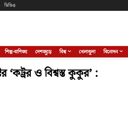
ভিডিও
শিল্প-বাণিজ্য
দেশজুড়ে
বিশ্ব
খেলাধুলা
বিনোদন
র ‘কট্রর ও বিশ্বস্ত কুকুর’ :