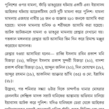
পুলিশের ওপর হামলা, ফাঁড়ি ভাঙচুরের ঘটনায় একটি এবং ইয়াবাসহ
আটকের ঘটনায় আরেকটিসহ মোট দুটি মামলা করে পুলিশ। হামলা
মামলায় এজহার নামীয় ১৪ জন ও অজ্ঞাত ২১০ জনকে আসামি করা
হয়েছে। মাদক মামলায় হানিফ ও শরীফকে আসামি করা হয়েছে।
আটক আটজনকে হামলা ও ভাঙচুর মামলায় গ্রেপ্তার দেখানো হয়।
গতকাল মঙ্গলবার গ্রেপ্তার আট আসামির তিন দিন করে রিমান্ড মঞ্জুর
করেছেন আদালত।
গ্রেপ্তার হওয়া আসামিরা হলেন— রাব্বি ইসলাম রবিন প্রকাশ মনি
হিজড়া (২২), ফরিদুল ইসলাম প্রকাশ সুন্দরী হিজড়া (২০), বাদশা
প্রকাশ ববিতা হিজড়া (১৮), আব্দুল জলিল (২০), দিল মোহাম্মদ (১৮),
আব্দুর রহমান (১৮), আকলিমা আক্তার আঁখি (৩৫) ও মো. ইব্রাহিম
(২৮)।
উল্লেখ্য, গত শনিবার সন্ধ্যা ৬টার দিকে চান্দগাঁও থানার মোহরার
রেললাইন কেন্দ্রিক মাদক সম্রাট হানিফের আস্তানায় অভিযান চালিয়ে
ইয়াবাসহ আটক করে পুলিশ। যদিও হানিফকে ডেরা থেকে আটকের