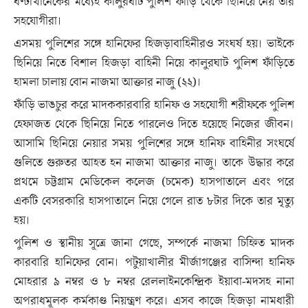
ঘণ্টাখানেকের মধ্যেই কালুরঘাট পুলিশ ফাঁড়ি থেকে ছিনিয়ে নেয় তার
সহযোগীরা।
এসময় পুলিশের সঙ্গে হানিফের হিজড়াবাহিনীরও সংঘর্ষ হয়। ভাইকে
ছিনিয়ে নিতে বিশাল হিজড়া বাহিনী নিয়ে কালুরঘাট পুলিশ ফাঁড়িতে
হামলা চালায় বোন নাজমা আক্তার নাজু (২২)।
ফাঁড়ি ভাঙচুর করে মাদককারবারি হানিফ ও সহযোগী শরীফকে পুলিশ
হেফাজত থেকে ছিনিয়ে নিতে পারলেও দিতে হয়েছে নিজের জীবন।
আসামি ছিনিয়ে নেয়ার সময় পুলিশের সঙ্গে হানিফ বাহিনীর সংঘর্ষে
গুলিতে গুরুতর আহত হন নাজমা আক্তার নাজু। তাকে উদ্ধার করে
প্রথমে চট্টগ্রাম মেডিকেল কলেজ (চমেক) হাসপাতালে এবং পরে
একটি বেসরকারি হাসপাতালে নিয়ে গেলে রাত ৮টার দিকে তার মৃত্যু
হয়।
পুলিশ ও স্থানীয় সূত্রে জানা গেছে, সম্পর্কে নাজমা চিহ্নিত মাদক
কারবারি হানিফের বোন। পটুয়াখালীর মীর্জাগঞ্জের বাসিন্দা হানিফ
মোহরার ৯ নম্বর ও ৮ নম্বর রেললাইনকেন্দ্রিক ইয়াবা-মদসহ নানা
অপরাধমূলক কর্মকাণ্ড নিয়ন্ত্রণ করে। এসব কাজে হিজড়া নামধারী