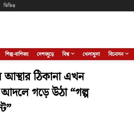
ভিডিও
শিল্প-বাণিজ্য
দেশজুড়ে
বিশ্ব
খেলাধুলা
বিনোদন
দের আস্থার ঠিকানা এখন
 আদলে গড়ে উঠা “গল্প
্ট”