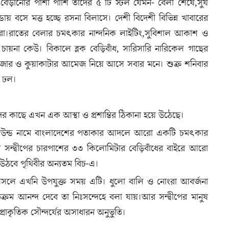
বেড়ানোর পাশা পাশি তাদের ৫ টি স্টল যেমন- বেলা শেষে,সুর্য
্ডায় বসে মত্ত হচ্ছে রসনা বিলাসে। দেশী বিদেশী বিভিন্ন খাবারের
ে তারা।রাতের বেলার চমৎকার নান্দনিক লাইটিং,সুবিশাল আকাশ ও
চায়না কেউ। বিকালে ব্লক বেড়িবাঁধ, সারিসারি নারিকেল গাছের
 কক্সবাজার ও কুয়াকাটার আমেজ নিয়ে আসে সবার মনে। শুক্র শনিবার
ড়া ঢল।
দের কাছে এখন এক আস্থা ও প্রশান্তির ঠিকানা হয়ে উঠেছে।
ে গ্রাউন্ড নামে বাংলাদেশের পতাকার আদলে আরো একটি চমৎকার
 সন্দ্বীপের চারপাশের ৩৩ কিলোমিটার বেড়িবাঁধের বাইরে আরাে
য়ে উঠবে পৃথিবীর অন্যতম বিচ-এ।
তে আসলে এখনি উপযুক্ত সময় এটি। ধুলো বালি ও নোংরা আবর্জনা
্যতিক্রম আনন্দ দেবে তা নিঃসন্দেহে বলা যায়।আর সন্দ্বীপের মানুষ
 প্রাকৃতিক সৌন্দর্যের অসাধারন অনুভুতি।