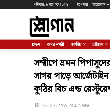
শনিবার, ৮ আগস্ট ২০২৬
ইপেপার
আয়োজন
প্রচ্ছদ
বন্দর নগরী
জাতীয়
চট্টগ্রাম
সন্দ্বীপে ভ্রমন পিপাসু
সাগর পাড়ে আর্জেটাইন
কুঠির বিচ এন্ড রেস্টুরেন
২২ নভেম্বর ২০২২, ৩:১৯ অপরাহ্ণ