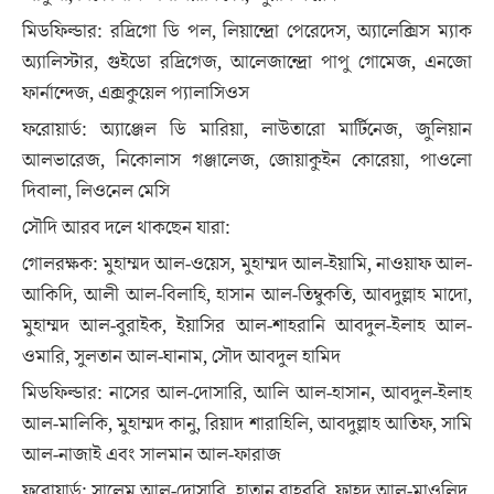
মিডফিল্ডার: রদ্রিগো ডি পল, লিয়ান্দ্রো পেরেদেস, অ্যালেক্সিস ম্যাক
অ্যালিস্টার, গুইডো রদ্রিগেজ, আলেজান্দ্রো পাপু গোমেজ, এনজো
ফার্নান্দেজ, এক্সকুয়েল প্যালাসিওস
ফরোয়ার্ড: অ্যাঞ্জেল ডি মারিয়া, লাউতারো মার্টিনেজ, জুলিয়ান
আলভারেজ, নিকোলাস গঞ্জালেজ, জোয়াকুইন কোরেয়া, পাওলো
দিবালা, লিওনেল মেসি
সৌদি আরব দলে থাকছেন যারা:
গোলরক্ষক: মুহাম্মদ আল-ওয়েস, মুহাম্মদ আল-ইয়ামি, নাওয়াফ আল-
আকিদি, আলী আল-বিলাহি, হাসান আল-তিম্বুকতি, আবদুল্লাহ মাদো,
মুহাম্মদ আল-বুরাইক, ইয়াসির আল-শাহরানি আবদুল-ইলাহ আল-
ওমারি, সুলতান আল-ঘানাম, সৌদ আবদুল হামিদ
মিডফিল্ডার: নাসের আল-দোসারি, আলি আল-হাসান, আবদুল-ইলাহ
আল-মালিকি, মুহাম্মদ কানু, রিয়াদ শারাহিলি, আবদুল্লাহ আতিফ, সামি
আল-নাজাই এবং সালমান আল-ফারাজ
ফরোয়ার্ড: সালেম আল-দোসারি, হাতান বাহবরি, ফাহদ আল-মাওলিদ,