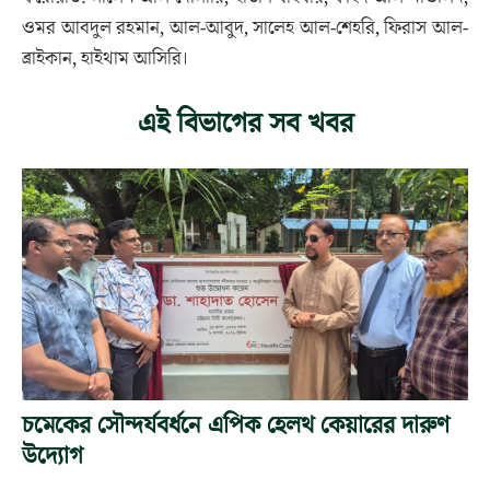
ওমর আবদুল রহমান, আল-আবুদ, সালেহ আল-শেহরি, ফিরাস আল-
ব্রাইকান, হাইথাম আসিরি।
এই বিভাগের সব খবর
চমেকের সৌন্দর্যবর্ধনে এপিক হেলথ কেয়ারের দারুণ
উদ্যোগ