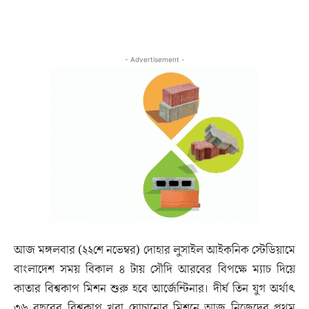
- Advertisement -
আজ মঙ্গলবার (২২শে নভেম্বর) দোহার লুসাইল আইকনিক স্টেডিয়ামে
বাংলাদেশ সময় বিকাল ৪ টায় সৌদি আরবের বিপক্ষে ম্যাচ দিয়ে
কাতার বিশ্বকাপ মিশন শুরু হবে আর্জেন্টিনার। দীর্ঘ তিন যুগ অর্থাৎ
৩৬ বছরের বিশ্বকাপ খরা ঘোচানোর মিশনে আজ নিজেদের প্রথম