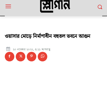
ওয়াসার মোড়ে নির্মাণাধীন বহুতল ভবনে আগুন
২০ নভেম্বর ২০২২, ৫:১১ অপরাহ্ণ