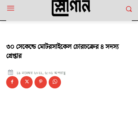
৩০ সেকেন্ডে মোটরসাইকেল চোরচক্রের ৪ সদস্য
গ্রেপ্তার
১৯ নভেম্বর ২০২২, ৬:০১ অপরাহ্ণ