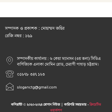
সম্পাদক ও প্রকাশক : মোহাম্মদ জহির
রেজি নম্বর : ১৬৯
সম্পাদকীয় কার্যালয় : ৬ কেয়া ম্যানসন (৩য় তলা) সিডিএ
বাণিজ্যিক এলাকা মোমিন রোড, চেরাগী পাহাড় চট্টগ্রাম।
০১৮৭৮ ৩৪৭ ১২৩
sloganctg@gmail.com
কপিরাইট © ২০২০-২০২৪ স্লোগান নিউজ | কারিগরি সহায়তায় -
ক্রিয়েটিভ
ওয়ার্কশপ