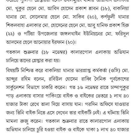
করেছে পুলিশ। গ্রেপ্তাররা হলো- ডবলমুরিং থানার আগ্রাবাদ এলাকার
মো. খুকুর ছেলে মো. আবিদ হোসেন প্রকাশ শ্রাবন (১৮), বাকলিয়া
থানার মো. সোলেমার ছেলে মো. সাকিব (২০), কর্ণফুলী থানার
শিকলবাহা এলাকার মো. হোসেনের ছেলে মো. আবু হানিফ প্রকাশ হিরু
(২২) ও পটিয়া উপজেলার জঙ্গলখাইন ইউনিয়নের মো. ফরিদুল
আলমের ছেলে আনোয়ার ইরফান (২০)।
গতকাল শুক্রবার (১৮ নভেম্বর) কালারপোল এলাকায় অভিযান
চালিয়ে তাদের গ্রেপ্তার করা হয়।
বিষয়টি নিশ্চিত করে বাকলিয়া থানার ভারপ্রাপ্ত কর্মকর্তা (ওসি) মো.
আব্দুর রহিম বলেন, রবিউল হোসেন রাব্বি দৈনিক পূর্বকোণের
সার্কুলেশন বিভাগে চাকরি করেন। গত ১৬ নভেম্বর রাতে চান্দাপুকুর
পাড় এলাকায় বাসার পার্কিংয়ে বাইক ও বাইকের ভেতরে ১ লাখ ৪০
হাজার টাকা রেখে তালা দিয়ে বাসায় যান। পরদিন অফিসে যাওয়ার
জন্য তিনি বাইক নিতে এসে দেখেন তার বাইকটি নেই। এ ঘটনায় তিনি
মামলা রুজু করেন। গতকাল শুক্রবার রাতে কালারপোল এলাকায়
অভিযান চালিয়ে চুরি হওয়া বাইক ও বাইকে থাকা ১ লাখ ৪০ হাজার