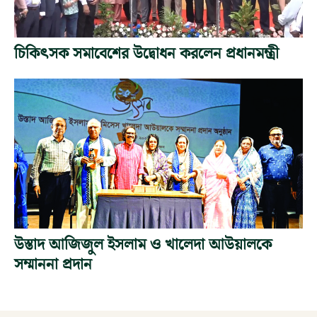
চিকিৎসক সমাবেশের উদ্বোধন করলেন প্রধানমন্ত্রী
উস্তাদ আজিজুল ইসলাম ও খালেদা আউয়ালকে
সম্মাননা প্রদান